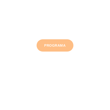
Programa preliminar
PROGRAMA
Concursos y Talleres 
Participa en los
 concursos y talleres, 
consulta 
convocatorias y más información en los enlaces 